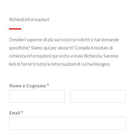
Richiedi informazioni
Desideri saperne di più sui nostri prodotti o hai domande
specifiche? Siamo qui per aiutarti! Compila il modulo di
richiesta informazioni qui sotto e invia Richiesta. Saremo
lieti di fornirti tutte le informazioni di cui hai bisogno.
Nome e Cognome
*
N
C
Email
*
o
o
m
g
e
n
o