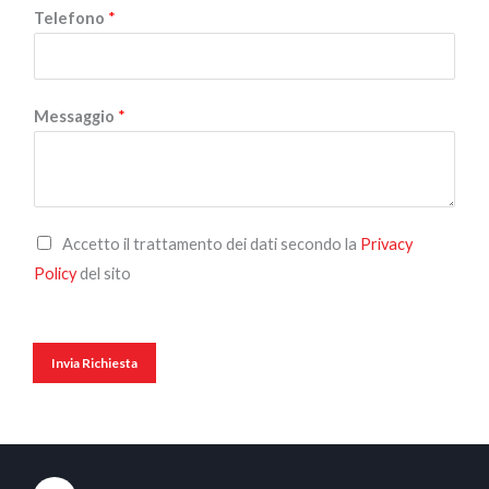
Telefono
*
m
e
Messaggio
*
T
Accetto il trattamento dei dati secondo la
Privacy
r
Policy
del sito
a
t
t
Invia Richiesta
a
m
e
n