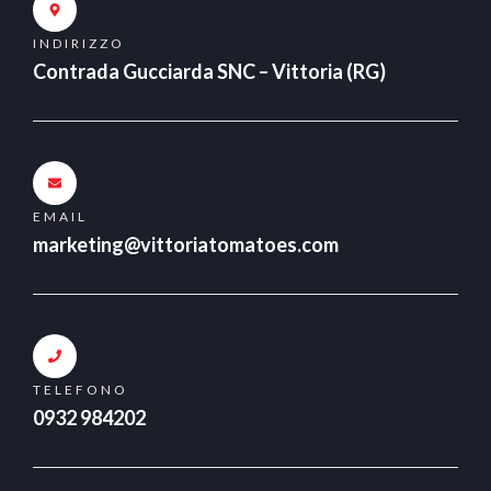
t
INDIRIZZO
o
Contrada Gucciarda SNC – Vittoria (RG)
d
a
t
i
*
EMAIL
marketing@vittoriatomatoes.com
TELEFONO
0932 984202