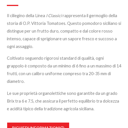
Il ciliegino della Linea
I Classici
rappresenta il germoglio della
storia di O.P. Vittoria Tomatoes. Questo pomodoro siciliano si
distingue per un frutto duro, compatto e dal colore rosso
intenso, capace di sprigionare un sapore fresco e succoso a
ogni assaggio.
Coltivato seguendo rigorosi standard di qualità, ogni
grappolo è composto da un minimo di 6 fino a un massimo di 14
frutti, con un calibro uniforme compreso tra 20-35 mm di
diametro.
Le sue proprietà organolettiche sono garantite da un grado
Brix tra 6 e 7.5, che assicura il perfetto equilibrio tra dolcezza
e acidità tipico della tradizione agricola siciliana.